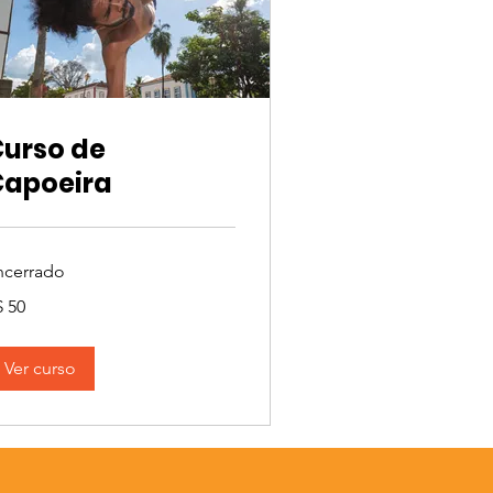
urso de
Capoeira
ncerrado
$ 50
ais
sileiros
Ver curso