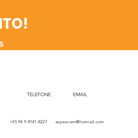
NTO!
s
TELEFONE
EMAIL
+55 94 9 8141-8227
aspeecam@hotmail.com