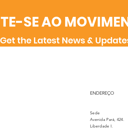
TE-SE AO MOVIME
Get the Latest News & Update
ENDEREÇO
Sede
Avenida Pará, 424.
Liberdade I.