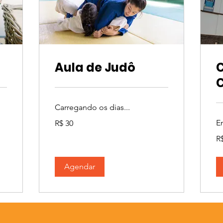
Aula de Judô
C
Carregando os dias...
30
E
R$ 30
Reais
brasileiros
50
R
Re
bra
Agendar