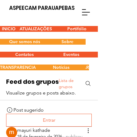
ASPEECAM PARAUAPEBAS
INICIO
ATUALIZAÇÕES
Portifólio
Que somos nós
Sobre
Contatos
Eventos
TRANSPARENCIA EMENDA PARLAMENTAR
Notícias
Feed dos grupos
Lista de
grupos
Visualize grupos e posts abaixo.
Post sugerido
Entrar
mayuri kathade
18 de fevereiro de 2026
·
publicou